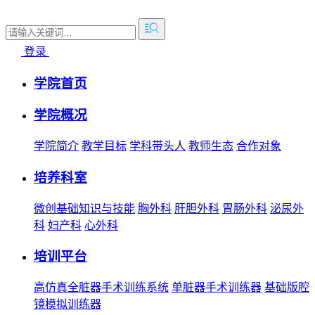
登录
学院首页
学院概况
学院简介
教学目标
学科带头人
教师生态
合作对象
培养科室
微创基础知识与技能
胸外科
肝胆外科
胃肠外科
泌尿外
科
妇产科
心外科
培训平台
高仿真全脏器手术训练系统
单脏器手术训练器
基础版腔
镜模拟训练器