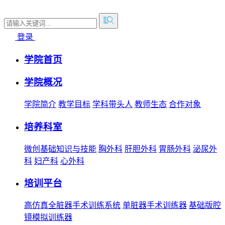
登录
学院首页
学院概况
学院简介
教学目标
学科带头人
教师生态
合作对象
培养科室
微创基础知识与技能
胸外科
肝胆外科
胃肠外科
泌尿外
科
妇产科
心外科
培训平台
高仿真全脏器手术训练系统
单脏器手术训练器
基础版腔
镜模拟训练器