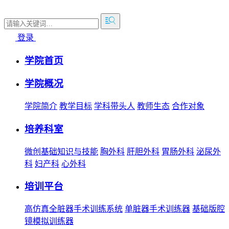
登录
学院首页
学院概况
学院简介
教学目标
学科带头人
教师生态
合作对象
培养科室
微创基础知识与技能
胸外科
肝胆外科
胃肠外科
泌尿外
科
妇产科
心外科
培训平台
高仿真全脏器手术训练系统
单脏器手术训练器
基础版腔
镜模拟训练器